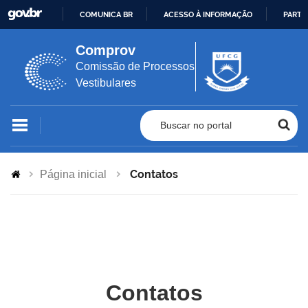
COMUNICA BR
ACESSO À INFORMAÇÃO
PARTI
IR
Comprov
PARA
Comissão de Processos
O
Vestibulares
CONTEÚDO
Buscar no portal
Contatos
Página inicial
Contatos